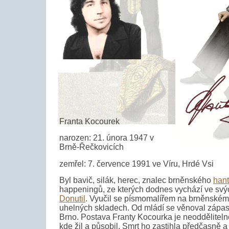
Franta Kocourek
narozen: 21. února 1947 v
Brně-Řečkovicích
zemřel: 7. července 1991 ve Víru, Hrdé Vsi
Byl bavič, silák, herec, znalec brněnského
han
happeningů, ze kterých dodnes vychází ve sv
Donutil
. Vyučil se písmomalířem na brněnském v
uhelných skladech. Od mládí se věnoval zápas
Brno. Postava Franty Kocourka je neoddělite
kde žil a působil. Smrt ho zastihla předčasně 