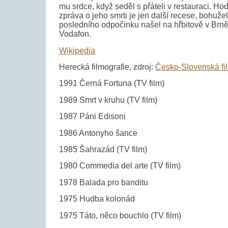
mu srdce, když seděl s přáteli v restauraci. Hod
zpráva o jeho smrti je jen další recese, bohužel 
posledního odpočinku našel na hřbitově v Brn
Vodafon.
Wikipedia
Herecká filmografie, zdroj:
Česko-Slovenská fi
1991 Černá Fortuna (TV film)
1989 Smrt v kruhu (TV film)
1987 Páni Edisoni
1986 Antonyho šance
1985 Šahrazád (TV film)
1980 Commedia del arte (TV film)
1978 Balada pro banditu
1975 Hudba kolonád
1975 Táto, něco bouchlo (TV film)