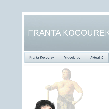
FRANTA KOCOUREK 
Franta Kocourek
Videoklipy
Aktuálně
TIGER